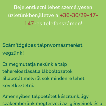
Bejelentkezni lehet személyesen
+36-30/29-47-
üzletünkben,illetve a
147
-es telefonszámon!
Számítógépes talpnyomásmérést
végzünk!
Ez megmutatja nekünk a talp
tehereloszlását,a lábboltozatok
állapotát,melyről sok mindenre lehet
következtetni.
Amennyiben talpbetétet készítünk,úgy
szakemberünk megtervezi az igényeinek és a