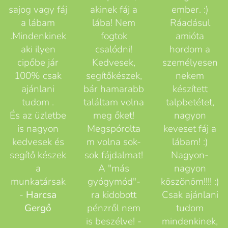
sajog vagy fáj
akinek fáj a
ember. :)
a lábam
lába! Nem
Ráadásul
.Mindenkinek
fogtok
amióta
aki ilyen
csalódni!
hordom a
cipőbe jár
Kedvesek,
személyesen
100% csak
segítőkészek,
nekem
ajánlani
bár hamarabb
készített
tudom .
találtam volna
talpbetétet,
És az üzletbe
meg őket!
nagyon
is nagyon
Megspórolta
keveset fáj a
kedvesek és
m volna sok-
lábam! :)
segítő készek
sok fájdalmat!
Nagyon-
a
A "más
nagyon
munkatársak
gyógymód"-
köszönöm!!!! :)
-
Harcsa
ra kidobott
Csak ajánlani
Gergő
pénzről nem
tudom
is beszélve! -
mindenkinek,