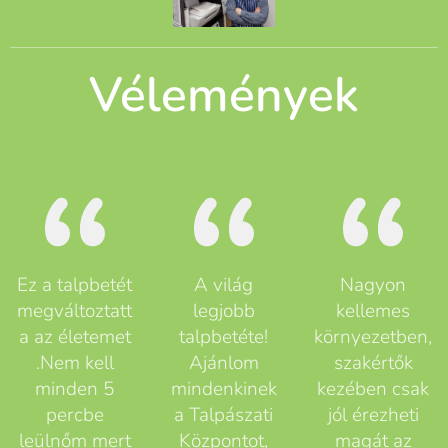
Vélemények
Ez a talpbetét
A világ
Nagyon
megváltoztatt
legjobb
kellemes
a az életemet
talpbetéte!
környezetben,
.Nem kell
Ajánlom
szakértők
minden 5
mindenkinek
kezében csak
percbe
a Talpászati
jól érezheti
leülnőm mert
Központot,
magát az