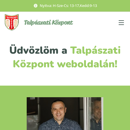
Nyitva: H-Sze-Cs: 13-17,Kedd:9-13
Talpászati
Központ
Üdvözlöm a
Talpászati
Központ
weboldalán!