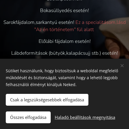
Bokasüllyedés esetén!
Sarokfájdalom,sarkantyú esetén!
Ez a specialitásom,lásd
"Az én történetem" fül alatt
Előlábi fájdalom esetén!
Lábdeformitások (bütyök,kalapácsujj stb.) esetén!
Sportolóknak,akiknek segíthet a talpterhelés korrekciója!
Sütiket használunk, hogy biztosítsuk a weboldal megfelelő
Megelőzésre szinte mindenkinek!
működését és biztonságát, valamint hogy a lehető legjobb
felhasználói élményt kínáljuk Neked.
Csak a legszükségesebbek elfogadása
Talpászati Központ
Összes elfogadása
Haladó beállítások megnyitása
Az oldalt a
Webnode
működteti
Sütik