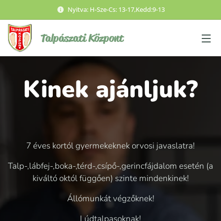
Nyitva: H-Sze-Cs: 13-17,Kedd:9-13
Talpászati
Központ
Kinek ajánljuk?
7 éves kortól gyermekeknek orvosi javaslatra!
Talp-,lábfej-,boka-,térd-,csípő-,gerincfájdalom esetén (a
kiváltó októl függően) szinte mindenkinek!
Állómunkát végzőknek!
Lúdtalpasoknak!