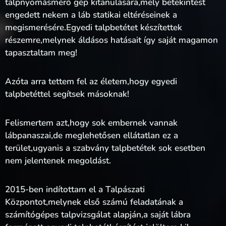
talpnyomásmérő gép kitanulására,mely betekintést
engedett nekem a láb statikai eltéréseinek a
megismerésére.Egyedi talpbetétet készítettek
részemre,melynek áldásos hatásait így saját magamon
tapasztaltam meg!
Azóta arra tettem fel az életem,hogy egyedi
talpbetéttel segítsek másoknak!
Felismertem azt,hogy sok embernek vannak
lábpanaszai,de meglehetősen ellátatlan ez a
terület,ugyanis a szabvány talpbetétek sok esetben
nem jelentenek megoldást.
2015-ben indítottam el a Talpászati
Központot,melynek első számú feladatának a
számítógépes talpvizsgálat alapján,a saját lábra