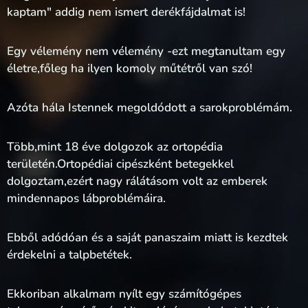
kaptam" addig nem ismert derékfájdalmat is!
Egy vélemény nem vélemény -ezt megtanultam egy
életre,főleg ha ilyen komoly műtétről van szó!
Azóta hála Istennek megoldódott a sarokproblémám.
Több,mint 18 éve dolgozok az ortopédia
területén.Ortopédiai cipészként betegekkel
dolgoztam,ezért nagy rálátásom volt az emberek
mindennapos lábproblémáira.
Ebből adódóan és a saját panaszaim miatt is kezdtek
érdekelni a talpbetétek.
Ekkoriban alkalmam nyílt egy számítógépes