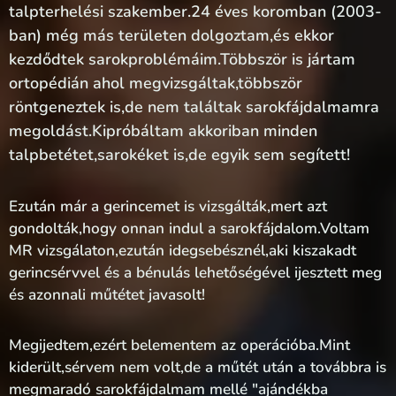
talpterhelési szakember.24 éves koromban (2003-
ban) még más területen dolgoztam,és ekkor
kezdődtek sarokproblémáim.Többször is jártam
ortopédián ahol megvizsgáltak,többször
röntgeneztek is,de nem találtak sarokfájdalmamra
megoldást.Kipróbáltam akkoriban minden
talpbetétet,sarokéket is,de egyik sem segített!
Ezután már a gerincemet is vizsgálták,mert azt
gondolták,hogy onnan indul a sarokfájdalom.Voltam
MR vizsgálaton,ezután idegsebésznél,aki kiszakadt
gerincsérvvel és a bénulás lehetőségével ijesztett meg
és azonnali műtétet javasolt!
Megijedtem,ezért belementem az operációba.Mint
kiderült,sérvem nem volt,de a műtét után a továbbra is
megmaradó sarokfájdalmam mellé "ajándékba