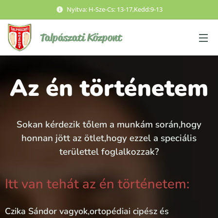
Nyitva: H-Sze-Cs: 13-17,Kedd:9-13
Talpászati
Központ
Az én történetem
Sokan kérdezik tőlem a munkám során,hogy
honnan jött az ötlet,hogy ezzel a speciális
területtel foglalkozzak?
Itt van tehát az én történetem:
Czika Sándor vagyok,ortopédiai cipész és