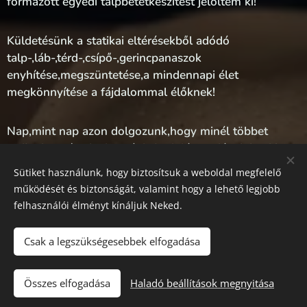
formázott egyedi talpbetétkészítést jelöltem ki!
Küldetésünk a statikai eltérésekből adódó
talp-,láb-,térd-,csípő-,gerincpanaszok
enyhítése,megszüntetése,a mindennapi élet
megkönnyítése a fájdalommal élőknek!
Nap,mint nap azon dolgozunk,hogy minél többet
tudjunk segíteni a hozzánk forduló vendégeinknek!
Sütiket használunk, hogy biztosítsuk a weboldal megfelelő
működését és biztonságát, valamint hogy a lehető legjobb
Czika Sándor,Talpászati Központ
felhasználói élményt kínáljuk Neked.
Csak a legszükségesebbek elfogadása
Talpászati Központ
Összes elfogadása
Haladó beállítások megnyitása
Az oldalt a
Webnode
működteti
Sütik